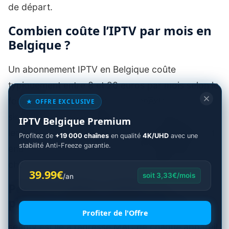
de départ.
Combien coûte l’IPTV par mois en
Belgique ?
Un abonnement IPTV en Belgique coûte
typiquement entre 8 et 20 euros par mois selon le
fournisseur et le nombre de connexions
OFFRE EXCLUSIVE
simultanées. À cela s’ajoute le coût unique du
IPTV Belgique Premium
lecteur comme setiptv, qui se situe généralement
Profitez de
+19 000 chaînes
en qualité
4K/UHD
avec une
stabilité Anti-Freeze garantie.
entre 5 et 15 euros selon la durée d’activation
choisie. Les offres tout compris existent aussi.
39.99€
soit 3,33€/mois
/an
Peut-on utiliser setiptv sur
plusieurs téléviseurs à la fois ?
Profiter de l'Offre
setiptv est lié à l’adresse MAC de chaque appareil.