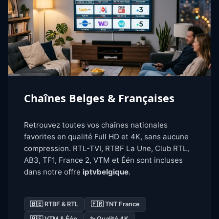
Chaînes Belges & Françaises
Retrouvez toutes vos chaînes nationales
favorites en qualité Full HD et 4K, sans aucune
compression. RTL-TVI, RTBF La Une, Club RTL,
AB3, TF1, France 2, VTM et Één sont incluses
dans notre offre
iptvbelgique
.
🇧🇪 RTBF & RTL
🇫🇷 TNT France
🇧🇪 VTM & Één
✨ Qualité 4K