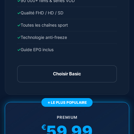
✓
90 000+ films & séries VOD
✓
Qualité FHD / HD / SD
✓
Toutes les chaînes sport
✓
Technologie anti-freeze
✓
Guide EPG inclus
Choisir Basic
⭐ LE PLUS POPULAIRE
PREMIUM
59.99
€