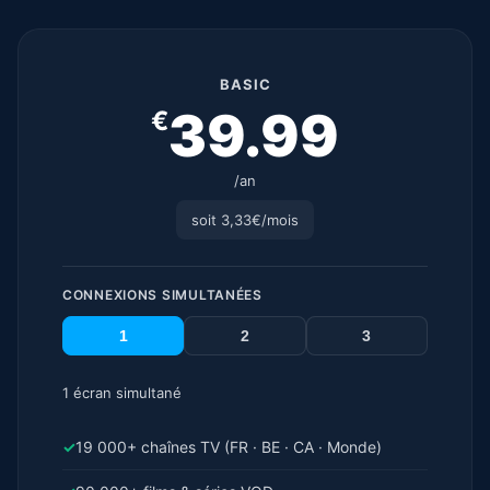
BASIC
39.99
€
/an
soit 3,33€/mois
CONNEXIONS SIMULTANÉES
1
2
3
1 écran simultané
✓
19 000+ chaînes TV (FR · BE · CA · Monde)