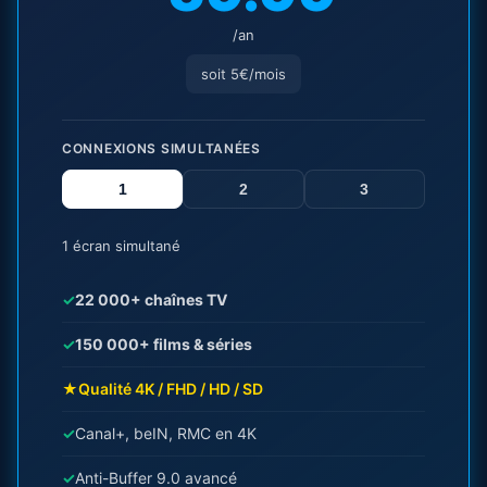
/an
soit 5€/mois
CONNEXIONS SIMULTANÉES
1
2
3
1 écran simultané
✓
22 000+ chaînes TV
✓
150 000+ films & séries
★
Qualité 4K / FHD / HD / SD
✓
Canal+, beIN, RMC en 4K
✓
Anti-Buffer 9.0 avancé