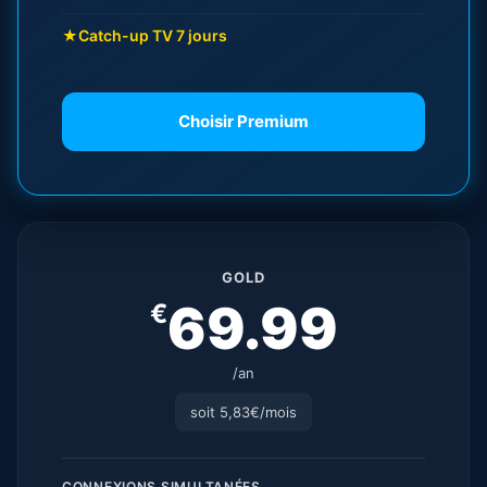
★
Catch-up TV 7 jours
Choisir Premium
GOLD
69.99
€
/an
soit 5,83€/mois
CONNEXIONS SIMULTANÉES