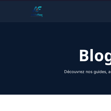
Skip
to
content
Blog
Découvrez nos guides, ast